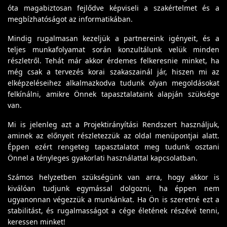
óta magabiztosan fejlődve képviseli a szakértelmet és a
megbízhatóságot az informatikában.
Mindig rugalmasan kezeljük a partnereink igényeit, és a
teljes munkafolyamat során konzultálunk velük minden
részletről. Tehát már akkor érdemes felkeresnie minket, ha
még csak a tervezés korai szakaszainál jár, hiszen mi az
elképzeléseihez alkalmazkodva tudunk olyan megoldásokat
felkínálni, amikre Önnek tapasztalataink alapján szüksége
van.
Mi is jelenleg azt a Projektirányítási Rendszert használjuk,
aminek az előnyeit részletezzük az oldal menüpontjai alatt.
Éppen ezért rengeteg tapasztalatot meg tudunk osztani
Önnel a tényleges gyakorlati használattal kapcsolatban.
Számos helyzetben szükségünk van arra, hogy akkor is
kiválóan tudjunk egymással dolgozni, ha éppen nem
ugyanonnan végezzük a munkánkat. Ha Ön is szeretné ezt a
stabilitást, és rugalmasságot a cége életének részévé tenni,
keressen minket!