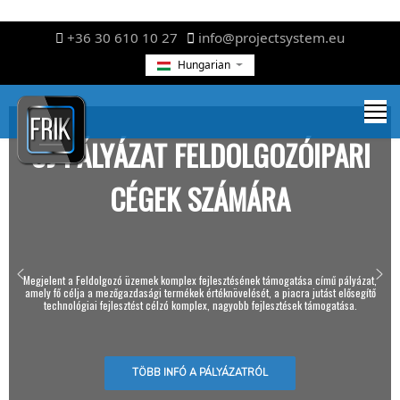
+36 30 610 10 27
info@projectsystem.eu
Hungarian
ÚJ PÁLYÁZAT FELDOLGOZÓIPARI
CÉGEK SZÁMÁRA
Megjelent a Feldolgozó üzemek komplex fejlesztésének támogatása című pályázat,
amely fő célja a mezőgazdasági termékek értéknövelését, a piacra jutást elősegítő
technológiai fejlesztést célzó komplex, nagyobb fejlesztések támogatása.
TÖBB INFÓ A PÁLYÁZATRÓL